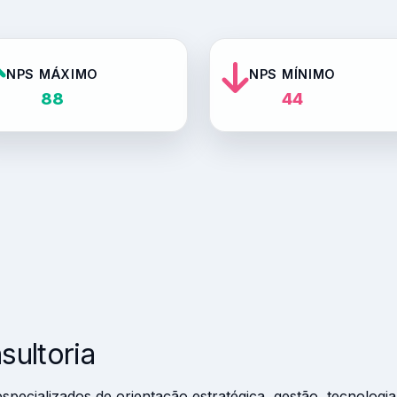
NPS MÁXIMO
NPS MÍNIMO
88
44
sultoria
especializados de orientação estratégica, gestão, tecnolog