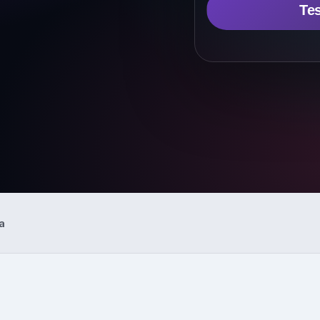
Tes
para NPS, CSAT, CES, NVS e
onal
AI
Insights & Reports
Resumos automáticos de
temas, sentimento e açõe
sugeridas.
Explorar
a