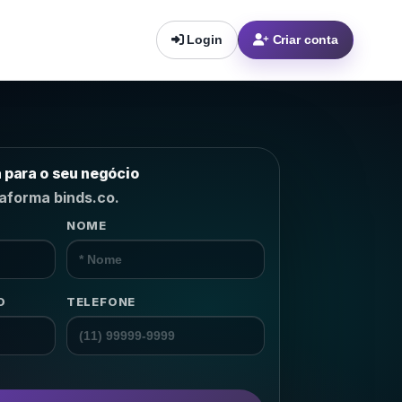
Login
Criar conta
a para o seu negócio
taforma binds.co.
NOME
m o
lhor
 NPS,
→
O
TELEFONE
→
→