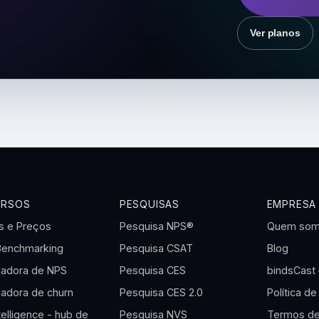
Ver planos
URSOS
PESQUISAS
EMPRESA
s e Preços
Pesquisa NPS®
Quem so
Benchmarking
Pesquisa CSAT
Blog
ladora de NPS
Pesquisa CES
bindsCast
ladora de churn
Pesquisa CES 2.0
Política de
telligence - hub de
Pesquisa NVS
Termos de