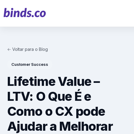
← Voltar para o Blog
Soluções
Customer Success
Atendimento ao Cliente
Lifetime Value –
Financeiro
LTV: O Que É e
Varejo
Como o CX pode
Saúde
Ajudar a Melhorar
Marketing