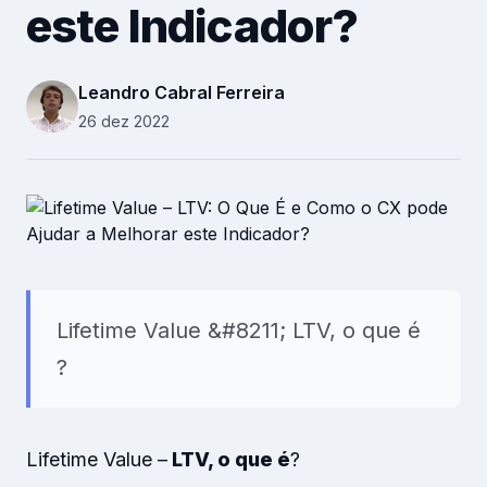
este Indicador?
Recursos Humanos
Relacionamento B2B
Leandro Cabral Ferreira
Plataforma
26 dez 2022
Pesquisas
Conteúdos
Recursos
Lifetime Value &#8211; LTV, o que é
?
Lifetime Value –
LTV, o que é
?