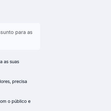
s
ssunto para as
→
a as suas
ores, precisa
com o público e