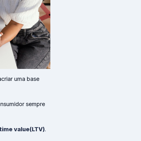
a
criar uma base
onsumidor sempre
etime value
(LTV)
.