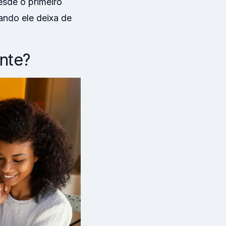
esde o primeiro
ando ele deixa de
ente?