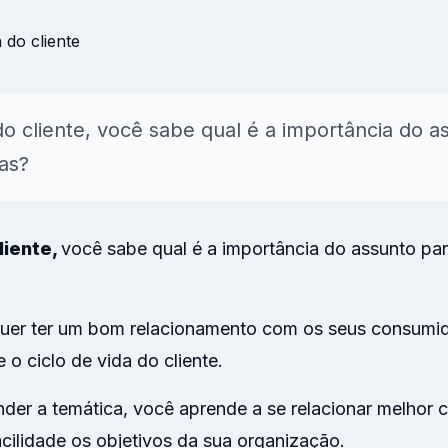
para NPS, CSAT, CES, NVS e
onal
AI
Insights & Reports
Resumos automáticos de
temas, sentimento e açõe
do cliente, você sabe qual é a importância do a
sugeridas.
ias?
Explorar
liente,
você sabe qual é a importância do assunto par
uer ter um bom relacionamento com os seus consumid
 o ciclo de vida do cliente.
der a temática, você aprende a se relacionar melhor 
cilidade os objetivos da sua organização.