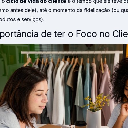
 o
ciclo de vida do cliente
é o tempo que ele teve d
smo antes dele), até o momento da fidelização (ou qu
odutos e serviços).
portância de ter o Foco no Cli