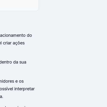
elacionamento do
l criar ações
dentro da sua
midores e os
ssível interpretar
da.