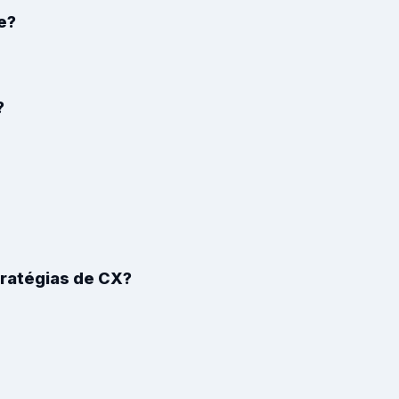
e?
?
tratégias de CX?