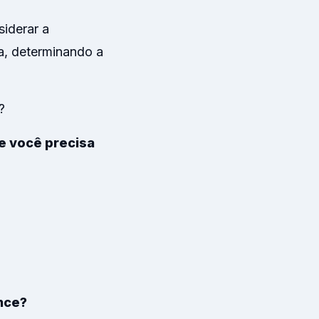
siderar a
a, determinando a
?
e você precisa
nce?