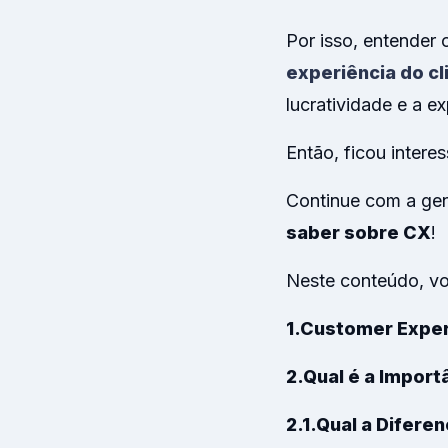
Por isso, entender 
experiência do cl
lucratividade e a 
Então, ficou intere
Continue com a ge
saber sobre CX
!
Neste conteúdo, vo
1.Customer Exper
2.Qual é a Impor
2.1.Qual a Difer