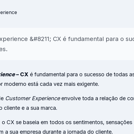
para NPS, CSAT, CES, NVS e
onal
AI
Insights & Reports
Resumos automáticos de
temas, sentimento e açõe
perience &#8211; CX é fundamental para o su
sugeridas.
es.
Explorar
ience
– CX
é fundamental para o sucesso de todas a
or moderno está cada vez mais exigente.
de
Customer Experience
envolve toda a relação de co
o cliente e a sua marca.
, o CX se baseia em todos os sentimentos, sensaçõe
 a sua empresa durante a jornada do cliente.