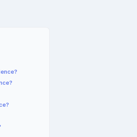
ience?
ence?
nce?
?