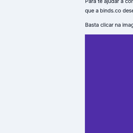
Para te ajudar a c
que a binds.co de
Basta clicar na im