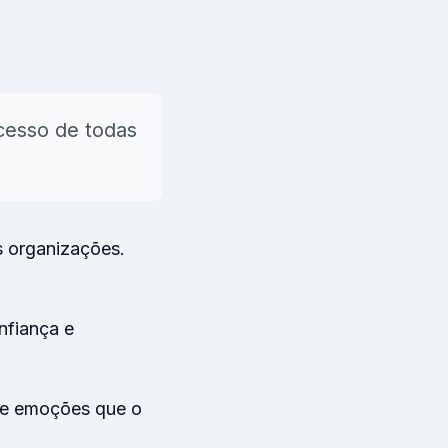
s
cesso de todas
→
s organizações.
nfiança e
s e emoções que o