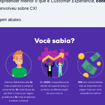
ompreender melhor o que é
Customer Experience
,
conf
senvolveu sobre CX!
agem abaixo.