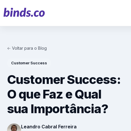
← Voltar para o Blog
Soluções
Customer Success
Atendimento ao Cliente
Customer Success:
Financeiro
O que Faz e Qual
Varejo
sua Importância?
Saúde
Marketing
Leandro Cabral Ferreira