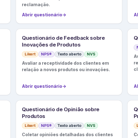
reclamação.
Abrir questionário
→
A
Questionário de Feedback sobre
Q
Inovações de Produtos
Likert
NPS®
Texto aberto
NVS
A
r
a
Avaliar a receptividade dos clientes em
cl
relação a novos produtos ou inovações.
c
et
Abrir questionário
→
A
Questionário de Opinião sobre
Q
Produtos
P
Likert
NPS®
Texto aberto
NVS
Coletar opiniões detalhadas dos clientes
C