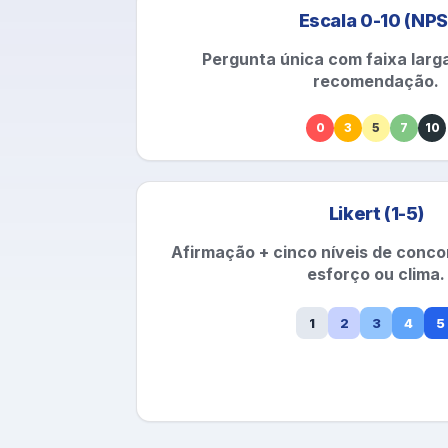
Escala 0-10 (NPS
Pergunta única com faixa larg
recomendação.
0
3
5
7
10
Likert (1-5)
Afirmação + cinco níveis de conco
esforço ou clima.
1
2
3
4
5