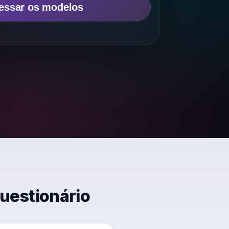
essar os modelos
s
→
uestionário