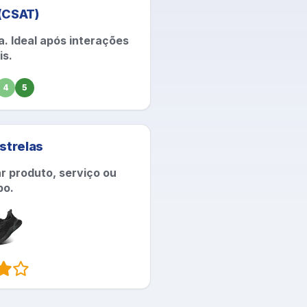
 (CSAT)
a. Ideal após interações
is.
4
5
strelas
ar produto, serviço ou
po.