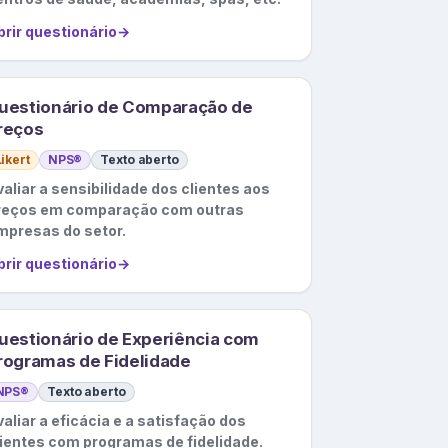
brir questionário
→
uestionário de Comparação de
reços
Likert
NPS®
Texto aberto
aliar a sensibilidade dos clientes aos
reços em comparação com outras
mpresas do setor.
brir questionário
→
uestionário de Experiência com
rogramas de Fidelidade
NPS®
Texto aberto
aliar a eficácia e a satisfação dos
lientes com programas de fidelidade.