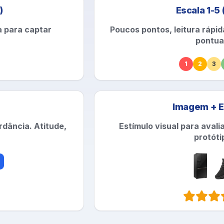
)
Escala 1-5
a para captar
Poucos pontos, leitura rápid
pontua
1
2
3
Imagem + E
rdância. Atitude,
Estímulo visual para avali
protóti