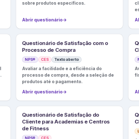
sobre produtos específicos.
c
e
Abrir questionário
→
A
Questionário de Satisfação com o
Q
Processo de Compra
C
NPS®
CES
Texto aberto
l
Avaliar a facilidade e a eficiência do
Av
.
processo de compra, desde a seleção de
fí
produtos até o pagamento.
Abrir questionário
→
A
Questionário de Satisfação do
Q
Cliente para Academias e Centros
C
de Fitness
NPS®
CES