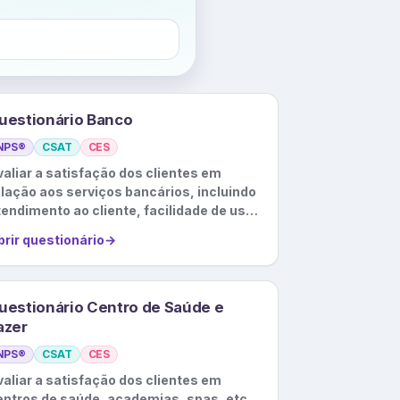
uestionário Banco
NPS®
CSAT
CES
valiar a satisfação dos clientes em
elação aos serviços bancários, incluindo
tendimento ao cliente, facilidade de uso
 serviços online, etc.
brir questionário
→
uestionário Centro de Saúde e
azer
NPS®
CSAT
CES
valiar a satisfação dos clientes em
entros de saúde, academias, spas, etc.