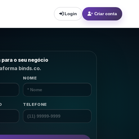
Login
Criar conta
a para o seu negócio
taforma binds.co.
NOME
m o
lhor
 NPS,
→
O
TELEFONE
→
→