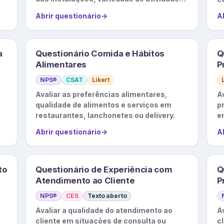
etc.
Abrir questionário
→
A
a
Questionário Comida e Hábitos
Q
Alimentares
P
NPS®
CSAT
Likert
Avaliar as preferências alimentares,
Av
qualidade de alimentos e serviços em
p
restaurantes, lanchonetes ou delivery.
e
Abrir questionário
→
A
to
Questionário de Experiência com
Q
Atendimento ao Cliente
P
NPS®
CES
Texto aberto
Avaliar a qualidade do atendimento ao
Av
cliente em situações de consulta ou
c