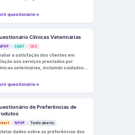
brir questionário
→
uestionário Clínicas Veterinárias
NPS®
CSAT
CES
valiar a satisfação dos clientes em
elação aos serviços prestados por
ínicas veterinárias, incluindo cuidados
om os animais, atendimento ao cliente,
c.
brir questionário
→
uestionário de Preferências de
rodutos
Likert
NPS®
Texto aberto
oletar dados sobre as preferências dos