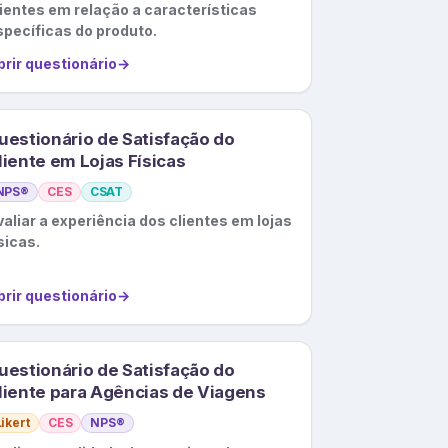
lientes em relação a características
specíficas do produto.
brir questionário
→
uestionário de Satisfação do
liente em Lojas Físicas
NPS®
CES
CSAT
aliar a experiência dos clientes em lojas
sicas.
brir questionário
→
uestionário de Satisfação do
liente para Agências de Viagens
Likert
CES
NPS®