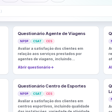
Questionário Agente de Viagens
Q
NPS®
CSAT
CES
Avaliar a satisfação dos clientes em
A
relação aos serviços prestados por
r
agentes de viagens, incluindo
a
planejamento de viagens, suporte durante
de
Abrir questionário
→
A
a viagem, etc.
Questionário Centro de Esportes
Q
L
NPS®
CSAT
CES
Avaliar a satisfação dos clientes em
a
centros esportivos, incluindo qualidade
A
das instalações, variedade de atividades,
c