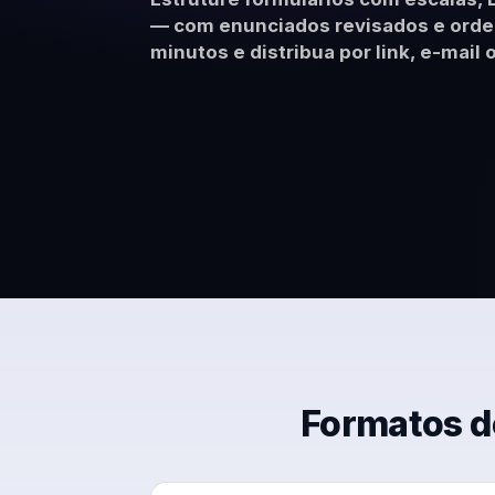
Modelos prontos 
— com enunciados revisados e ordem
clima organizaci
minutos e distribua por link, e-mail
Formatos d