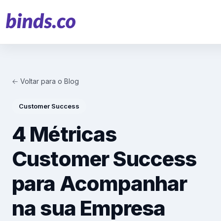
← Voltar para o Blog
Soluções
Customer Success
Atendimento ao Cliente
4 Métricas
Financeiro
Customer Success
Varejo
para Acompanhar
Saúde
na sua Empresa
Marketing