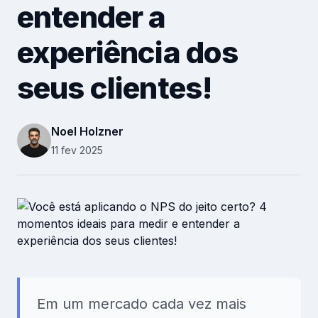
entender a
Recursos Humanos
Relacionamento B2B
experiência dos
seus clientes!
Plataforma
Pesquisas
Noel Holzner
11 fev 2025
Conteúdos
Recursos
Em um mercado cada vez mais