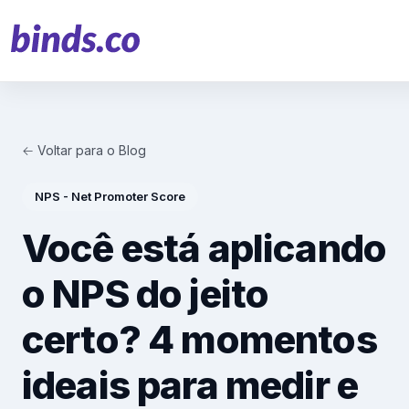
← Voltar para o Blog
Soluções
NPS - Net Promoter Score
Atendimento ao Cliente
Você está aplicando
Financeiro
o NPS do jeito
Varejo
certo? 4 momentos
Saúde
ideais para medir e
Marketing