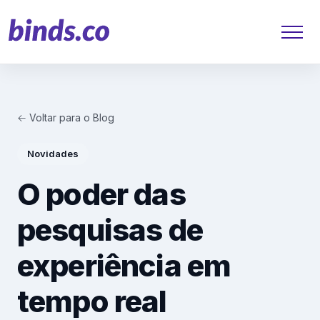
← Voltar para o Blog
Soluções
Novidades
Atendimento ao Cliente
O poder das
Financeiro
pesquisas de
Varejo
experiência em
Saúde
tempo real
Marketing