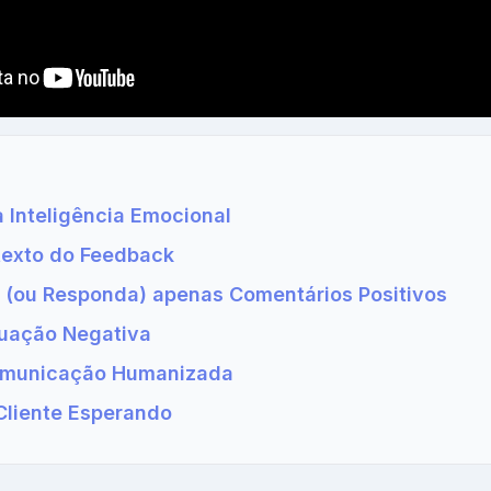
 Inteligência Emocional
texto do Feedback
 (ou Responda) apenas Comentários Positivos
tuação Negativa
Comunicação Humanizada
Cliente Esperando