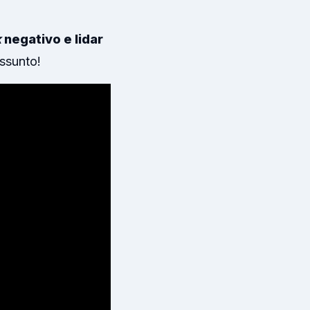
k
negativo e lidar
assunto!