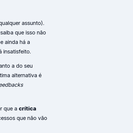
qualquer assunto).
 saiba que isso não
e ainda há a
 insatisfeito.
anto a do seu
ima alternativa é
eedbacks
er que a
crítica
cessos que não vão