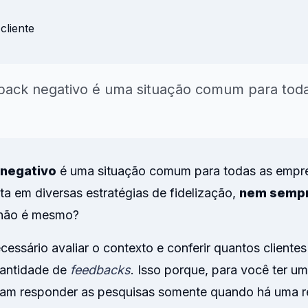
para NPS, CSAT, CES, NVS e
onal
AI
Insights & Reports
Resumos automáticos de
temas, sentimento e açõe
back negativo é uma situação comum para toda
sugeridas.
Explorar
negativo
é uma situação comum para todas as empres
ta em diversas estratégias de fidelização,
nem semp
 não é mesmo?
cessário avaliar o contexto e conferir quantos cliente
antidade de
feedbacks
. Isso porque, para você ter u
am responder as pesquisas somente quando há uma r