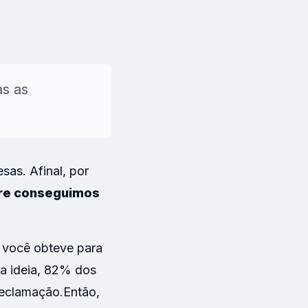
s
s as
→
as. Afinal, por
re conseguimos
s você obteve para
ma ideia, 82% dos
eclamação.
Então,