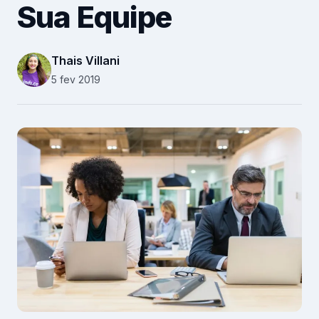
Sua Equipe
Recursos Humanos
Relacionamento B2B
Thais Villani
Plataforma
5 fev 2019
Pesquisas
Conteúdos
Recursos