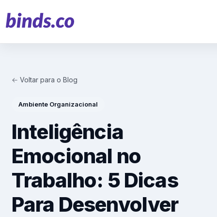
← Voltar para o Blog
Soluções
Ambiente Organizacional
Atendimento ao Cliente
Inteligência
Financeiro
Emocional no
Varejo
Trabalho: 5 Dicas
Saúde
Para Desenvolver
Marketing