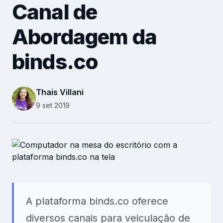
Canal de
Recursos Humanos
Relacionamento B2B
Abordagem da
binds.co
Plataforma
Pesquisas
Thais Villani
9 set 2019
Conteúdos
Recursos
A plataforma binds.co oferece
diversos canais para veiculação de