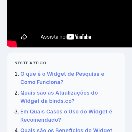
NESTE ARTIGO
O que é o Widget de Pesquisa e
Como Funciona?
Quais são as Atualizações do
Widget da binds.co?
Em Quais Casos o Uso do Widget é
Recomendado?
Quais são os Benefícios do Widget