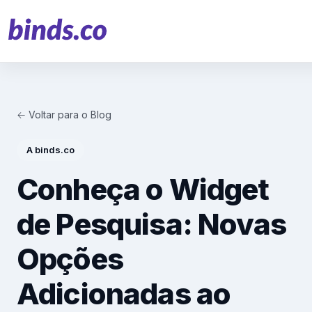
← Voltar para o Blog
Soluções
A binds.co
Atendimento ao Cliente
Conheça o Widget
Financeiro
de Pesquisa: Novas
Varejo
Opções
Saúde
Adicionadas ao
Marketing