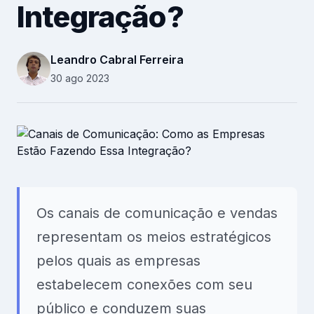
Integração?
Recursos Humanos
Relacionamento B2B
Leandro Cabral Ferreira
Plataforma
30 ago 2023
Pesquisas
Conteúdos
Recursos
Os canais de comunicação e vendas
representam os meios estratégicos
pelos quais as empresas
estabelecem conexões com seu
público e conduzem suas