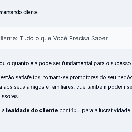
para NPS, CSAT, CES, NVS e
onal
AI
Insights & Reports
Resumos automáticos de
temas, sentimento e açõe
liente: Tudo o que Você Precisa Saber
sugeridas.
Explorar
sou o quanto ela pode ser fundamental para o sucesso
 estão satisfeitos, tornam-se promotores do seu negó
a aos seus amigos e familiares, que também podem se
issores.
, a
lealdade do cliente
contribui para a lucratividade