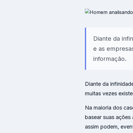
Modelos prontos 
clima organizaci
Diante da inf
e as empresas
informação.
Diante da infinida
muitas vezes exist
Na maioria dos caso
basear suas ações 
assim podem, eventu