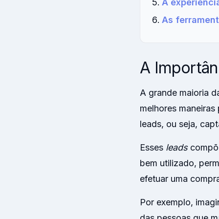
A experiênci
As ferrament
A Importân
A grande maioria 
melhores maneiras p
leads, ou seja, cap
Esses
leads
compõe
bem utilizado, per
efetuar uma compra
Por exemplo, imag
das pessoas que ma