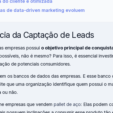
a do cliente é otimizada
as de data-driven marketing evoluem
cia da Captação de Leads
das empresas possui
o objetivo principal de conquist
ossíveis, não é mesmo? Para isso, é essencial invest
tação de potenciais consumidores.
m os bancos de dados das empresas. E esse banco 
mite que uma organização identifique quem possui o ma
 ou não.
ine empresas que vendem
pallet de aço
: Elas podem c
is possuem inclinações a consumir esse produto tão e