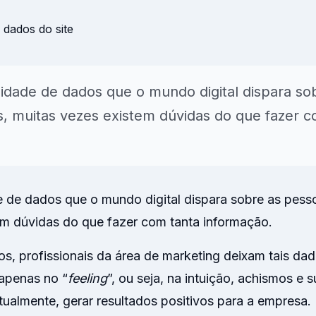
para NPS, CSAT, CES, NVS e
onal
AI
Insights & Reports
Resumos automáticos de
temas, sentimento e açõe
inidade de dados que o mundo digital dispara s
sugeridas.
, muitas vezes existem dúvidas do que fazer c
Explorar
de de dados que o mundo digital dispara sobre as pess
em dúvidas do que fazer com tanta informação.
s, profissionais da área de marketing deixam tais da
apenas no “
feeling
”, ou seja, na intuição, achismos e 
almente, gerar resultados positivos para a empresa. 