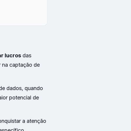
ar lucros
das
ir na captação de
de dados, quando
ior potencial de
onquistar a atenção
specífico,