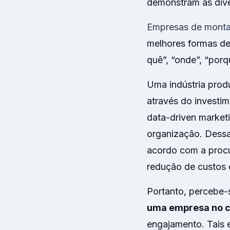
demonstram as dive
Empresas de monta
melhores formas de
quê”, “onde”, “porq
Uma indústria prod
através do investim
data-driven market
organização. Dessa
acordo com a procu
redução de custos 
Portanto, percebe-s
uma empresa no c
engajamento. Tais 