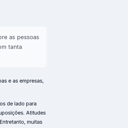
s
obre as pessoas
om tanta
→
oas e as empresas,
dos de lado para
suposições. Atitudes
Entretanto, muitas