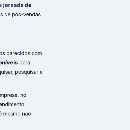
da
jornada de
ias de pós-vendas
ços parecidos com
oníveis
para
uisar, pesquisar e
empresa, no
tendimento:
té mesmo não