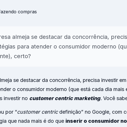
para NPS, CSAT, CES, NVS e
onal
AI
Insights & Reports
Resumos automáticos de
temas, sentimento e açõe
esa almeja se destacar da concorrência, precis
sugeridas.
atégias para atender o consumidor moderno (qu
Explorar
nte), certo?
meja se destacar da concorrência, precisa investir em
tender o consumidor moderno (que está cada dia mais e
s investir no
customer centric marketing
.
Você sabe
ou por “
customer centric
definição” no Google, com c
égia que nada mais é do que
inserir o consumidor n