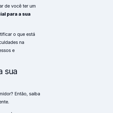
ar de você ter um
ial para a sua
ificar o que está
culdades na
essos e
a sua
midor? Então, saiba
ente.