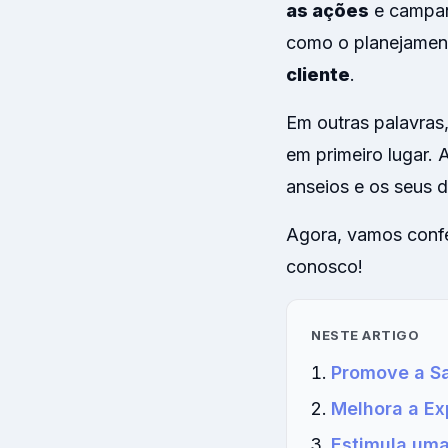
as ações
e campan
como o planejament
cliente
.
Em outras palavras
em primeiro lugar. 
anseios e os seus 
Agora, vamos confer
conosco!
NESTE ARTIGO
Promove a Sa
Melhora a Ex
Estimula uma