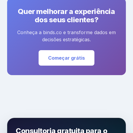
Quer melhorar a experiência
dos seus clientes?
Conheça a binds.co e transforme dados em
decisões estratégicas.
Começar grátis
Consultoria gratuita para o