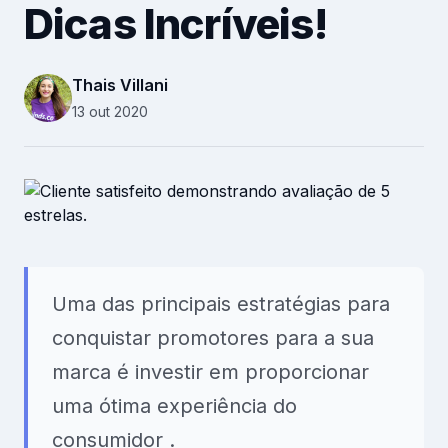
Dicas Incríveis!
Recursos Humanos
Relacionamento B2B
Thais Villani
Plataforma
13 out 2020
Pesquisas
Conteúdos
Recursos
Uma das principais estratégias para
conquistar promotores para a sua
marca é investir em proporcionar
uma ótima experiência do
consumidor .