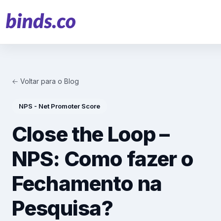
← Voltar para o Blog
Soluções
NPS - Net Promoter Score
Atendimento ao Cliente
Close the Loop –
Financeiro
NPS: Como fazer o
Varejo
Fechamento na
Saúde
Pesquisa?
Marketing