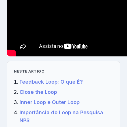
NESTE ARTIGO
Feedback Loop: O que É?
Close the Loop
Inner Loop e Outer Loop
Importância do Loop na Pesquisa
NPS