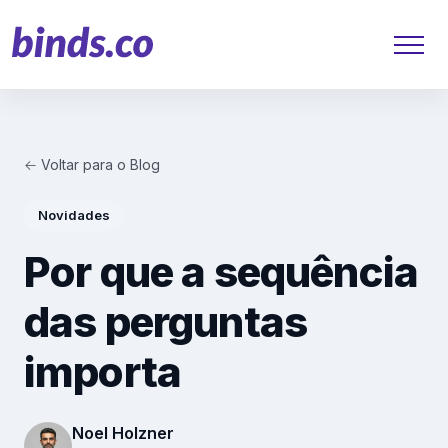
← Voltar para o Blog
Soluções
Novidades
Atendimento ao Cliente
Por que a sequência
Financeiro
das perguntas
Varejo
importa
Saúde
Marketing
Noel Holzner