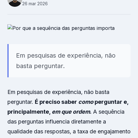
26 mar 2026
Recursos Humanos
Relacionamento B2B
Plataforma
Pesquisas
Em pesquisas de experiência, não
basta perguntar.
Conteúdos
Recursos
Em pesquisas de experiência, não basta
perguntar.
É preciso saber
como
perguntar e,
principalmente,
em que ordem
.
A sequência
das perguntas influencia diretamente a
qualidade das respostas, a taxa de engajamento