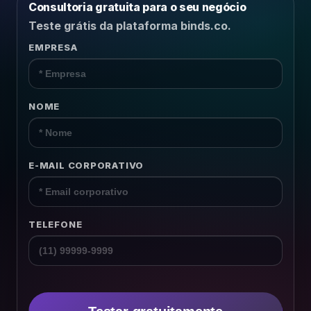
Consultoria gratuita para o seu negócio
Recursos Humanos
Teste grátis da plataforma binds.co.
Relacionamento B2B
EMPRESA
Plataforma
NOME
Pesquisas
Conteúdos
E-MAIL CORPORATIVO
Recursos
TELEFONE