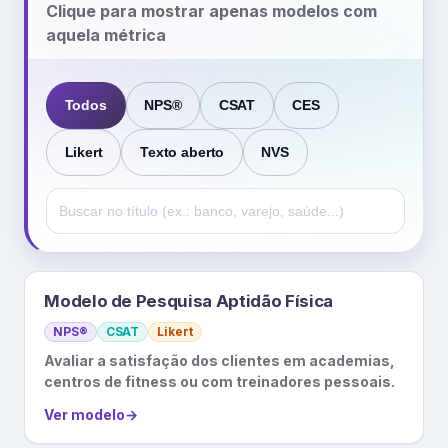
Clique para mostrar apenas modelos com
aquela métrica
Todos
NPS®
CSAT
CES
Likert
Texto aberto
NVS
Modelo de Pesquisa Aptidão Física
NPS®
CSAT
Likert
Avaliar a satisfação dos clientes em academias,
centros de fitness ou com treinadores pessoais.
Ver modelo
→