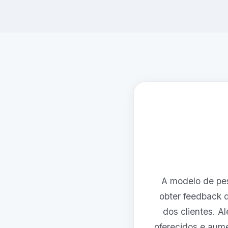
A modelo de pes
obter feedback d
dos clientes. A
oferecidos e aume