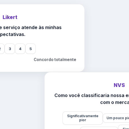
Likert
 serviço atende às minhas
pectativas.
2
3
4
5
Concordo totalmente
NVS
Como você classificaria nossa
com o merc
Significativamente
Um pouco pi
pior