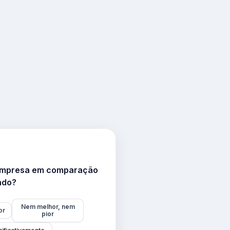
 empresa em comparação
ado?
Nem melhor, nem
or
pior