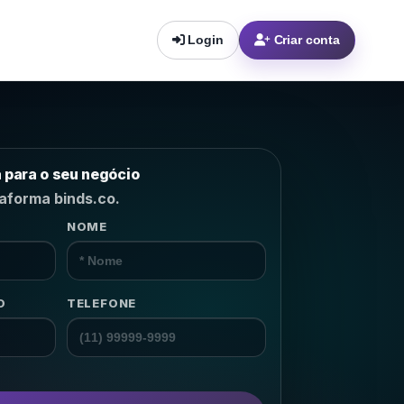
Login
Criar conta
a para o seu negócio
taforma binds.co.
NOME
m o
lhor
 NPS,
→
O
TELEFONE
→
→