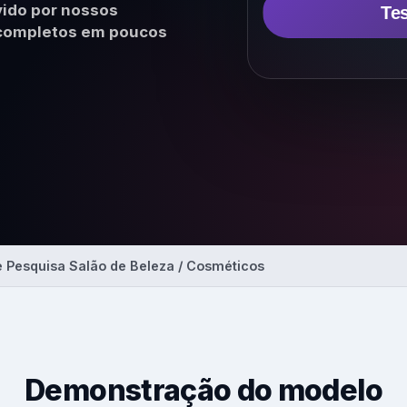
ido por nossos
Tes
para NPS, CSAT, CES, NVS e
onal
s completos em poucos
AI
Insights & Reports
Resumos automáticos de
temas, sentimento e açõe
sugeridas.
Explorar
 Pesquisa Salão de Beleza / Cosméticos
Demonstração do modelo