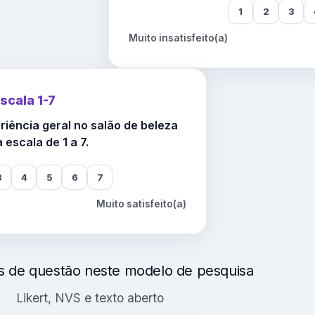
1
2
3
Muito insatisfeito(a)
scala 1-7
eriência geral no salão de beleza
escala de 1 a 7.
3
4
5
6
7
Muito satisfeito(a)
os de questão neste modelo de pesquisa
Likert, NVS e texto aberto