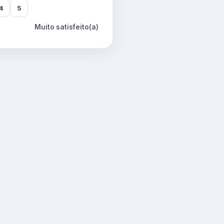
4
5
Muito satisfeito(a)