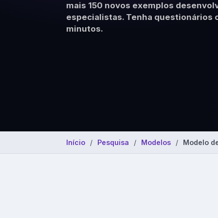
mais 150 novos exemplos desenvolv
Modelos prontos 
clima organizaci
especialistas. Tenha questionário
minutos.
Início
Pesquisa
Modelos
Modelo de