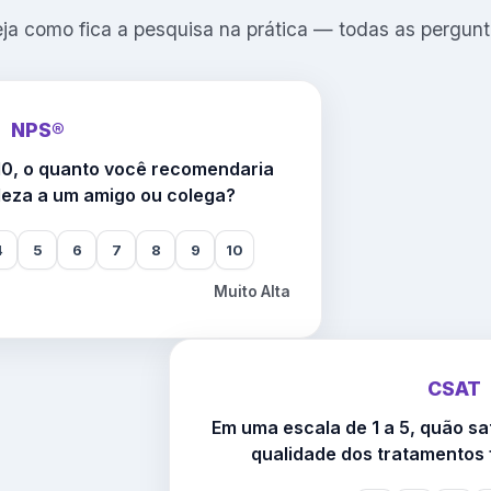
ja como fica a pesquisa na prática — todas as pergun
NPS®
10, o quanto você recomendaria
leza a um amigo ou colega?
4
5
6
7
8
9
10
Muito Alta
CSAT
Em uma escala de 1 a 5, quão sa
qualidade dos tratamentos 