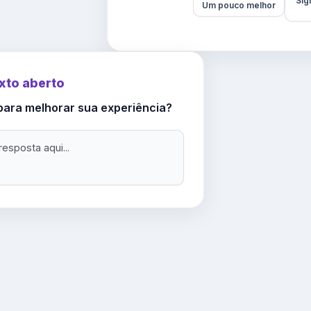
Sig
Um pouco melhor
xto aberto
ara melhorar sua experiência?
resposta aqui...