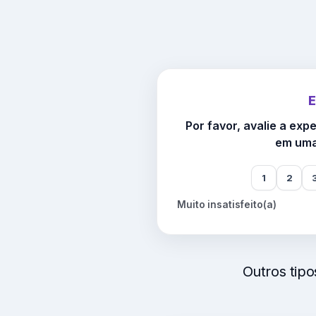
E
Por favor, avalie a exp
em uma 
1
2
Muito insatisfeito(a)
Outros tip