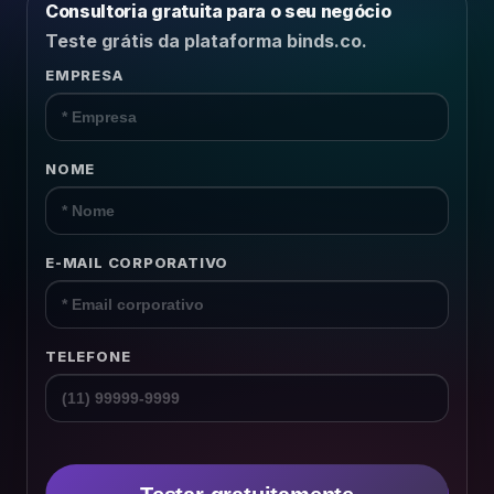
Consultoria gratuita para o seu negócio
Recursos Humanos
Teste grátis da plataforma binds.co.
Relacionamento B2B
EMPRESA
Plataforma
NOME
Pesquisas
Conteúdos
E-MAIL CORPORATIVO
Recursos
TELEFONE