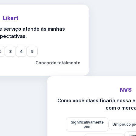
Likert
 serviço atende às minhas
pectativas.
2
3
4
5
Concordo totalmente
NVS
Como você classificaria nossa
com o merc
Significativamente
Um pouco pi
pior