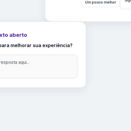
Sig
Um pouco melhor
xto aberto
ara melhorar sua experiência?
resposta aqui...