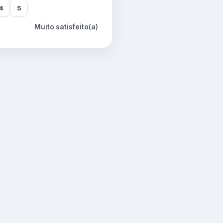
4
5
Muito satisfeito(a)