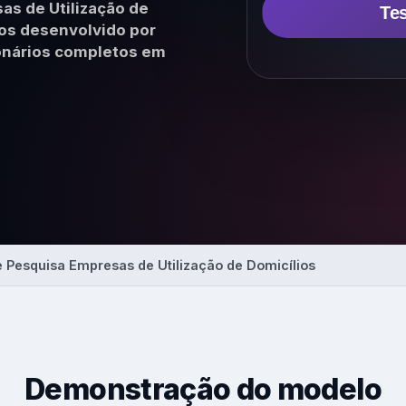
as de Utilização de
Tes
para NPS, CSAT, CES, NVS e
onal
os desenvolvido por
onários completos em
AI
Insights & Reports
Resumos automáticos de
temas, sentimento e açõe
sugeridas.
Explorar
 Pesquisa Empresas de Utilização de Domicílios
Demonstração do modelo