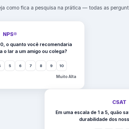
ja como fica a pesquisa na prática — todas as pergun
NPS®
10, o quanto você recomendaria
a o lar a um amigo ou colega?
4
5
6
7
8
9
10
Muito Alta
CSAT
Em uma escala de 1 a 5, quão sa
durabilidade dos nos