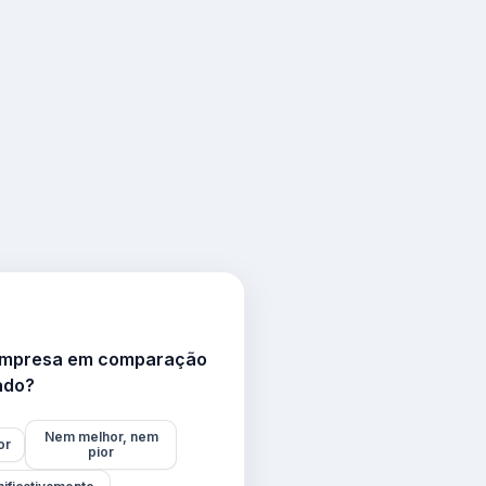
 empresa em comparação
ado?
Nem melhor, nem
or
pior