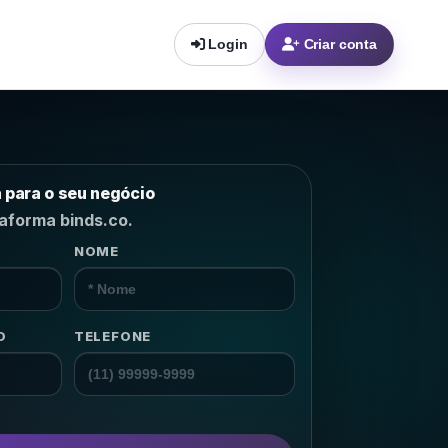
Login
Criar conta
a para o seu negócio
taforma binds.co.
NOME
m o
lhor
 NPS,
→
O
TELEFONE
→
→