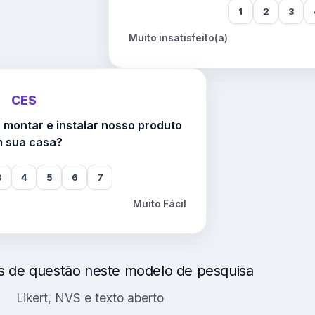
1
2
3
Muito insatisfeito(a)
CES
ê montar e instalar nosso produto
 sua casa?
3
4
5
6
7
Muito Fácil
os de questão neste modelo de pesquisa
Likert, NVS e texto aberto