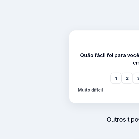
Quão fácil foi para voc
em
1
2
Muito difícil
Outros tip