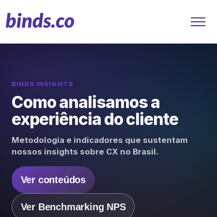
BINDS INSIGHTS
Soluções
Como analisamos a
Atendimento ao Cliente
experiência do cliente
Financeiro
Metodologia e indicadores que sustentam
nossos insights sobre CX no Brasil.
Varejo
Ver conteúdos
Saúde
Marketing
Ver Benchmarking NPS