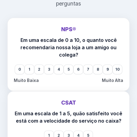
perguntas
NPS®
Em uma escala de 0 a 10, o quanto você
recomendaria nossa loja a um amigo ou
colega?
0
1
2
3
4
5
6
7
8
9
10
Muito Baixa
Muito Alta
CSAT
Em uma escala de 1 a 5, quão satisfeito você
está com a velocidade do serviço no caixa?
1
2
3
4
5