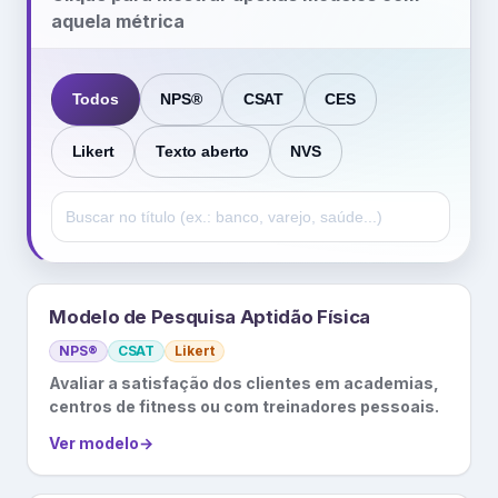
aquela métrica
Todos
NPS®
CSAT
CES
Likert
Texto aberto
NVS
Modelo de Pesquisa Aptidão Física
NPS®
CSAT
Likert
Avaliar a satisfação dos clientes em academias,
centros de fitness ou com treinadores pessoais.
Ver modelo
→